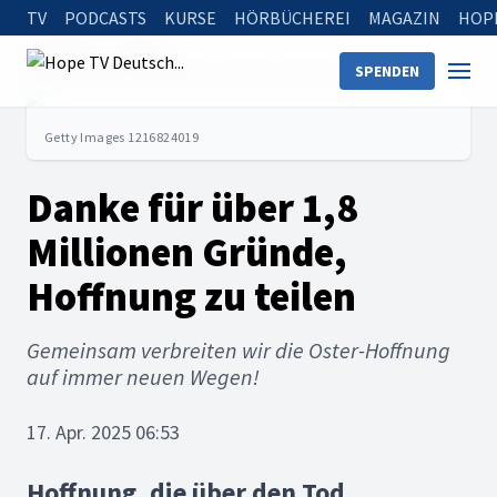
TV
PODCASTS
KURSE
HÖRBÜCHEREI
MAGAZIN
HOP
Startseite
News
SPENDEN
Danke für über 1,8 Millionen Gründe, Hoffnung zu teilen
Getty Images 1216824019
Danke für über 1,8
Millionen Gründe,
Hoffnung zu teilen
Gemeinsam verbreiten wir die Oster-Hoffnung
auf immer neuen Wegen!
17. Apr. 2025 06:53
Hoffnung, die über den Tod