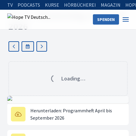
TV
PODCASTS
KURSE
HÖRBÜCHEREI
MAGAZIN
HOP
Heute
:
Donnerstag, 6. August
SPENDEN
2026
Loading…
Herunterladen: Programmheft April bis
September 2026