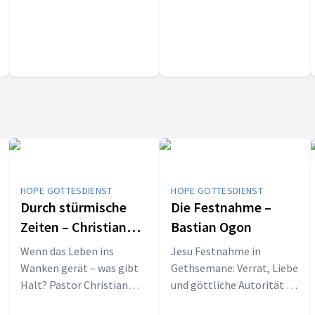
weiterbringen.
HOPE GOTTESDIENST
HOPE GOTTESDIENST
Durch stürmische
Die Festnahme –
Zeiten – Christian
Bastian Ogon
Hübler
Wenn das Leben ins
Jesu Festnahme in
Wanken gerät – was gibt
Gethsemane: Verrat, Liebe
Halt? Pastor Christian
und göttliche Autorität –
Hübler nimmt Sie mit
warum er sich freiwillig für