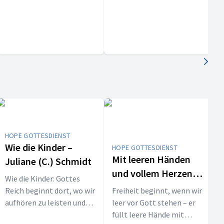
die wirklich helfen.
G
m
v
D
HOPE GOTTESDIENST
Wie die Kinder –
HOPE GOTTESDIENST
Mit leeren Händen
Juliane (C.) Schmidt
und vollem Herzen –
H
Wie die Kinder: Gottes
H
Dominik Weber
Reich beginnt dort, wo wir
Freiheit beginnt, wenn wir
F
aufhören zu leisten und
leer vor Gott stehen – er
K
anfangen zu vertrauen.
füllt leere Hände mit
G