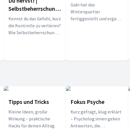
Du nervst! |
Gabi hat das
Selbstbeherrschung
Winterquartier
und Mäßigkeit
Kennst du das Gefühl, kurz
fertiggestellt und ergänzt
die Kontrolle zu verlieren?
die Eidechsenburg um
Wie Selbstbeherrschung
Sandhaufen und Totholz.
im Alltag wachsen kann,
Nun können die Eidechsen
erfährst du in dieser Folge.
kommen …
Tipps und Tricks
Fokus Psyche
Kleine Ideen, große
Kurz gefragt, klug erklärt
Wirkung – praktische
– Psycholog:innen geben
Hacks für deinen Alltag.
Antworten, die