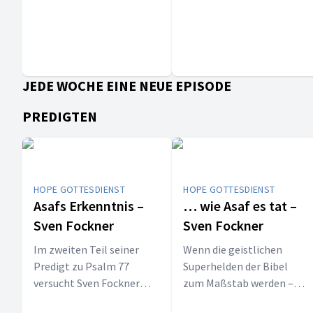
zu sagen haben.
JEDE WOCHE EINE NEUE EPISODE
PREDIGTEN
HOPE GOTTESDIENST
HOPE GOTTESDIENST
Asafs Erkenntnis –
… wie Asaf es tat –
Sven Fockner
Sven Fockner
Im zweiten Teil seiner
Wenn die geistlichen
Predigt zu Psalm 77
Superhelden der Bibel
versucht Sven Fockner
zum Maßstab werden –
eine radikale Aussage
was darf ein normaler