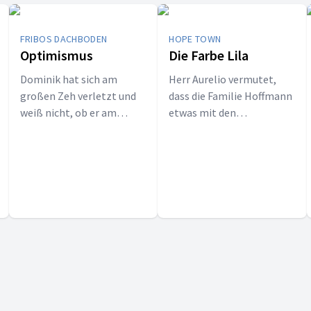
FRIBOS DACHBODEN
HOPE TOWN
Optimismus
Die Farbe Lila
Dominik hat sich am
Herr Aurelio vermutet,
großen Zeh verletzt und
dass die Familie Hoffmann
weiß nicht, ob er am
etwas mit den
Spendenlauf teilnehmen
zurückgekehrten Farben
kann. Fribo ist entsetzt,
zu tun hat. Jedes Mal,
weil das ganze Training
wenn die Kinder an seinem
umsonst war. Aber
Haus vorbeikommen,
Dominik bleibt ganz ruhig
zählen sie mit den Füßen
und erzählt irgendwas von
nach ...
Optimismus. Da bleibt nur
eins: Wie schnell und
woher bekommt man
diesen Optimismus?