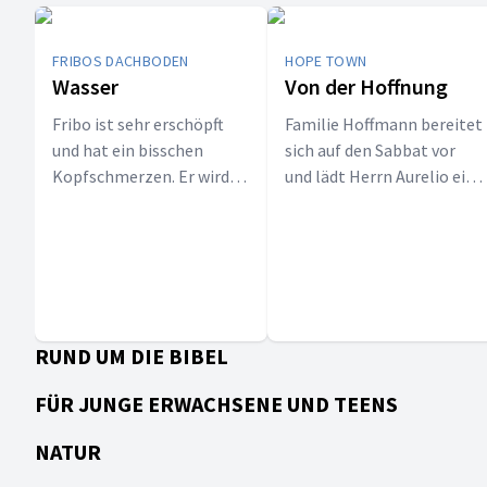
FRIBOS DACHBODEN
HOPE TOWN
Wasser
Von der Hoffnung
Fribo ist sehr erschöpft
Familie Hoffmann bereitet
und hat ein bisschen
sich auf den Sabbat vor
Kopfschmerzen. Er wird
und lädt Herrn Aurelio ein,
doch nicht etwa krank,
mit in die Kirche zu
oder? Dominik findet den
kommen und dort die
Grund: Fribo hat zu wenig
letzte Farbe zu finden.
getrunken. Jetzt versteht
Fribo gar nichts mehr und
Dominik und er machen
RUND UM DIE BIBEL
sich auf eine „Wasser-
Reise“.
FÜR JUNGE ERWACHSENE UND TEENS
NATUR