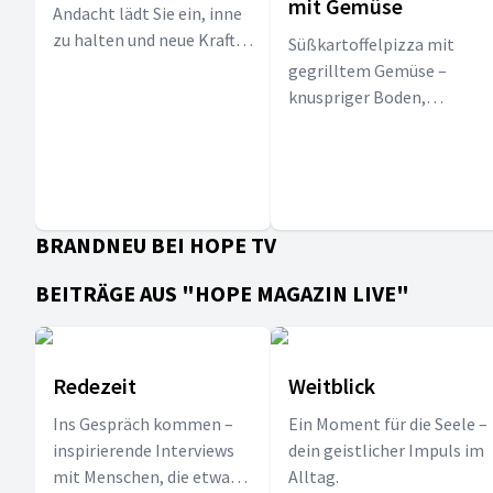
mit Gemüse
Andacht lädt Sie ein, inne
zu halten und neue Kraft
Süßkartoffelpizza mit
zu schöpfen.
gegrilltem Gemüse –
knuspriger Boden,
würziger Belag und jede
Menge Veggie-Genuss.
BRANDNEU BEI HOPE TV
BEITRÄGE AUS "HOPE MAGAZIN LIVE"
Redezeit
Weitblick
Ins Gespräch kommen –
Ein Moment für die Seele –
inspirierende Interviews
dein geistlicher Impuls im
mit Menschen, die etwas
Alltag.