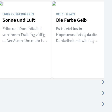
FRIBOS DACHBODEN
HOPE TOWN
Sonne und Luft
Die Farbe Gelb
Fribo und Dominik sind
Es ist viel los in
von ihrem Training völlig
Hopetown. Jetzt, da die
F
außer Atem. Um mehr Luft
Dunkelheit schwindet,
zu bekommen, öffnet
sind die Menschen
Dominik das Fenster. Fribo
zuversichtlich. Das merkt
D
ist erstaunt. Gibt es auf
man vor allem am
w
dem Dachboden nicht
geschäftigen Treiben im
S
genug Luft? Warum macht
Park.
h
Dominik das?
s
e
a
m
t
H