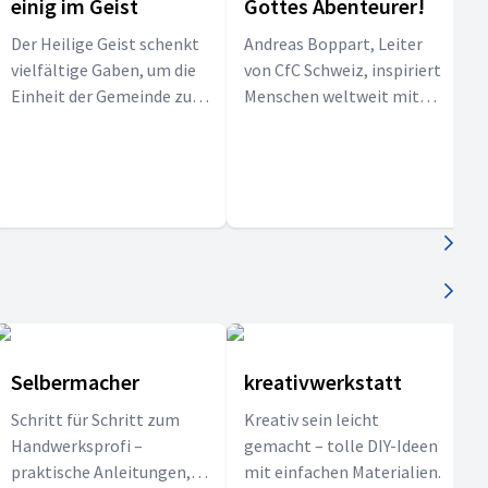
einig im Geist
Gottes Abenteurer!
L
Der Heilige Geist schenkt
Andreas Boppart, Leiter
T
vielfältige Gaben, um die
von CfC Schweiz, inspiriert
S
Einheit der Gemeinde zu
Menschen weltweit mit
stärken und sie zu
seinen Büchern, seiner
T
befähigen, Christus vor
Musik und der Botschaft
w
den Menschen zu
eines nahbaren Gottes.
A
bekennen.
F
N
Selbermacher
kreativwerkstatt
Schritt für Schritt zum
Kreativ sein leicht
Handwerksprofi –
gemacht – tolle DIY-Ideen
praktische Anleitungen,
mit einfachen Materialien.
D