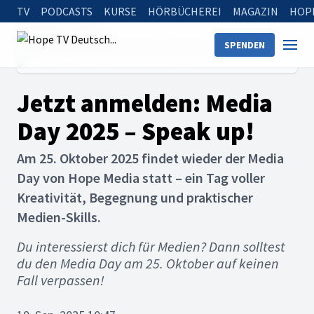
TV
PODCASTS
KURSE
HÖRBÜCHEREI
MAGAZIN
HOP
Startseite
News
SPENDEN
Jetzt anmelden: Media Day 2025 – Speak up!
Jetzt anmelden: Media
Day 2025 – Speak up!
Am 25. Oktober 2025 findet wieder der Media
Day von Hope Media statt – ein Tag voller
Kreativität, Begegnung und praktischer
Medien-Skills.
Du interessierst dich für Medien? Dann solltest
du den Media Day am 25. Oktober auf keinen
Fall verpassen!