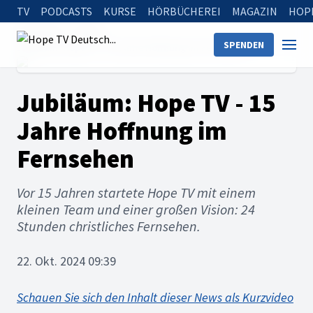
TV
PODCASTS
KURSE
HÖRBÜCHEREI
MAGAZIN
HOP
Startseite
News
SPENDEN
Jubiläum: Hope TV - 15 Jahre Hoffnung im Fernsehen
Jubiläum: Hope TV - 15
Jahre Hoffnung im
Fernsehen
Vor 15 Jahren startete Hope TV mit einem
kleinen Team und einer großen Vision: 24
Stunden christliches Fernsehen.
22. Okt. 2024 09:39
Schauen Sie sich den Inhalt dieser News als Kurzvideo