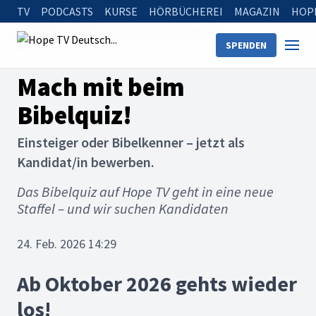
TV
PODCASTS
KURSE
HÖRBÜCHEREI
MAGAZIN
HOP
Startseite
News
Mach mit beim Bibelquiz!
SPENDEN
Mach mit beim
Bibelquiz!
Einsteiger oder Bibelkenner – jetzt als
Kandidat/in bewerben.
Das Bibelquiz auf Hope TV geht in eine neue
Staffel – und wir suchen Kandidaten
24. Feb. 2026 14:29
Ab Oktober 2026 gehts wieder
los!