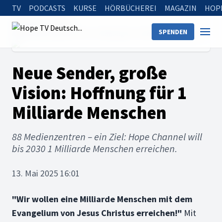
TV
PODCASTS
KURSE
HÖRBÜCHEREI
MAGAZIN
HOP
Startseite
News
SPENDEN
Neue Sender, große Vision: Hoffnung für 1 Milliarde Menschen
Neue Sender, große
Vision: Hoffnung für 1
Milliarde Menschen
88 Medienzentren – ein Ziel: Hope Channel will
bis 2030 1 Milliarde Menschen erreichen.
13. Mai 2025 16:01
"Wir wollen eine Milliarde Menschen mit dem
Evangelium von Jesus Christus erreichen!"
Mit