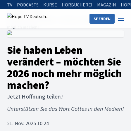
TV
PODCASTS
KURSE
HÖRBÜCHEREI
MAGAZIN
HOP
Startseite
News
SPENDEN
Sie haben Leben verändert – möchten Sie 2026 noch mehr
möglich machen?
Sie haben Leben
verändert – möchten Sie
2026 noch mehr möglich
machen?
Jetzt Hoffnung teilen!
Unterstützen Sie das Wort Gottes in den Medien!
21. Nov. 2025 10:24