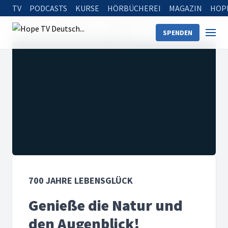
TV
PODCASTS
KURSE
HÖRBÜCHEREI
MAGAZIN
HOP
Startseite
Sendungen
700 Jahre Lebensglück
SPENDEN
Genieße die Natur und den Augenblick!
700 JAHRE LEBENSGLÜCK
Genieße die Natur und
den Augenblick!