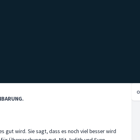
O
NBARUNG.
s gut wird. Sie sagt, dass es noch viel besser wird
r für Überraschungen gut. Mit Judith und Sven