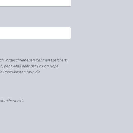
ich vorgeschriebenen Rahmen speichert,
sch, per E-Mail oder per Fax an Hope
ie Porto-kosten bzw. die
iten hinweist.