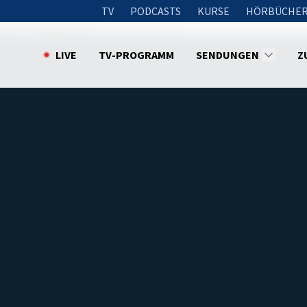
TV
PODCASTS
KURSE
HÖRBÜCHER
men der Offenbarung.
Die Braut (10)
LIVE
TV-PROGRAMM
SENDUNGEN
Z