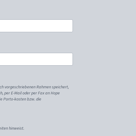
ich vorgeschriebenen Rahmen speichert,
sch, per E-Mail oder per Fax an Hope
ie Porto-kosten bzw. die
iten hinweist.