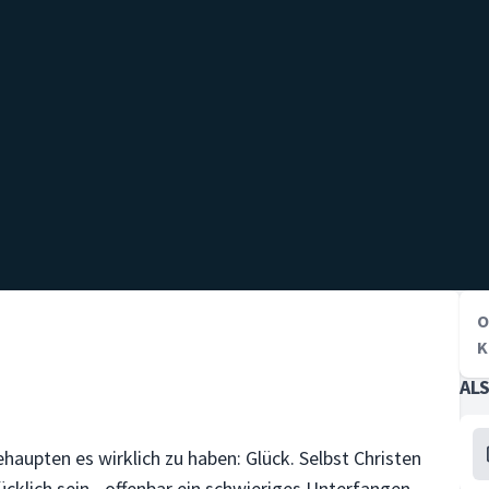
O
K
AL
haupten es wirklich zu haben: Glück. Selbst Christen
cklich sein - offenbar ein schwieriges Unterfangen.