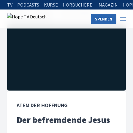
TV
PODCASTS
KURSE
HÖRBÜCHEREI
MAGAZIN
HOP
Startseite
Sendungen
Atem der Hoffnung
SPENDEN
Der befremdende Jesus
ATEM DER HOFFNUNG
Der befremdende Jesus