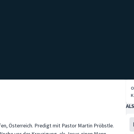
O
K
AL
, Österreich. Predigt mit Pastor Martin Pröbstle.
 Woche vor der Kreuzigung, als Jesus einen Mann