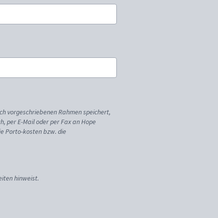
ich vorgeschriebenen Rahmen speichert,
sch, per E-Mail oder per Fax an Hope
ie Porto-kosten bzw. die
iten hinweist.