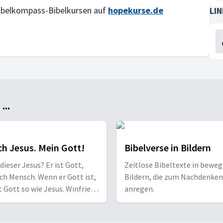
Bibelkompass-Bibelkursen auf
hopekurse.de
LI
..
h Jesus. Mein Gott!
Bibelverse in Bildern
 dieser Jesus? Er ist Gott,
Zeitlose Bibeltexte in bewe
ch Mensch. Wenn er Gott ist,
Bildern, die zum Nachdenken
t Gott so wie Jesus. Winfried
anregen.
igt Jesus, wie er wirklich ist.