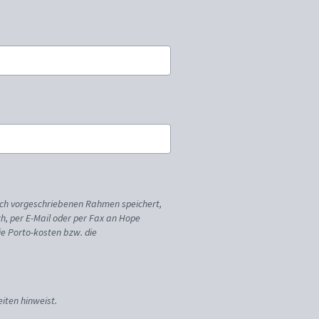
ich vorgeschriebenen Rahmen speichert,
sch, per E-Mail oder per Fax an Hope
ie Porto-kosten bzw. die
iten hinweist.