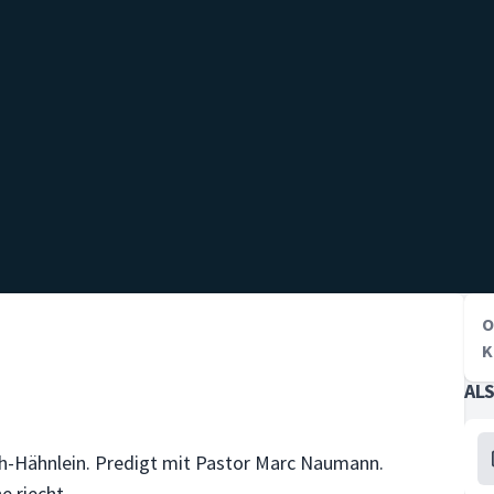
O
K
AL
ch-Hähnlein. Predigt mit Pastor Marc Naumann.
e riecht.