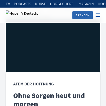
TV
PODCASTS
KURSE
HÖRBÜCHEREI
MAGAZIN
HOP
Startseite
Sendungen
Atem der Hoffnung
SPENDEN
Ohne Sorgen heut und morgen
ATEM DER HOFFNUNG
Ohne Sorgen heut und
morgen