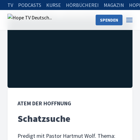
TV
PODCASTS
KURSE
HÖRBÜCHEREI
MAGAZIN
HOP
Startseite
Sendungen
Atem der Hoffnung
Schatzsuche
SPENDEN
ATEM DER HOFFNUNG
Schatzsuche
Predigt mit Pastor Hartmut Wolf. Thema: