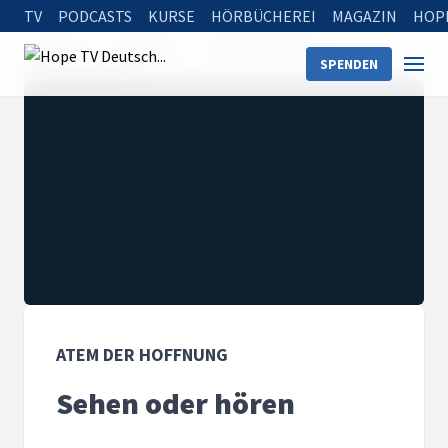
TV
PODCASTS
KURSE
HÖRBÜCHEREI
MAGAZIN
HOP
Startseite
Sendungen
Atem der Hoffnung
SPENDEN
Sehen oder hören
ATEM DER HOFFNUNG
Sehen oder hören