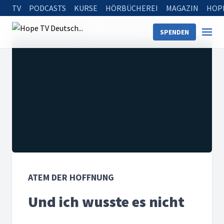
TV
PODCASTS
KURSE
HÖRBÜCHEREI
MAGAZIN
HOP
Startseite
Sendungen
Atem der Hoffnung
SPENDEN
Und ich wusste es nicht
ATEM DER HOFFNUNG
Und ich wusste es nicht