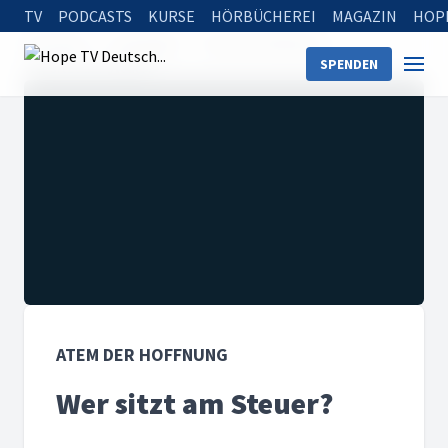
TV
PODCASTS
KURSE
HÖRBÜCHEREI
MAGAZIN
HOP
Startseite
Sendungen
Atem der Hoffnung
SPENDEN
Wer sitzt am Steuer?
ATEM DER HOFFNUNG
Wer sitzt am Steuer?