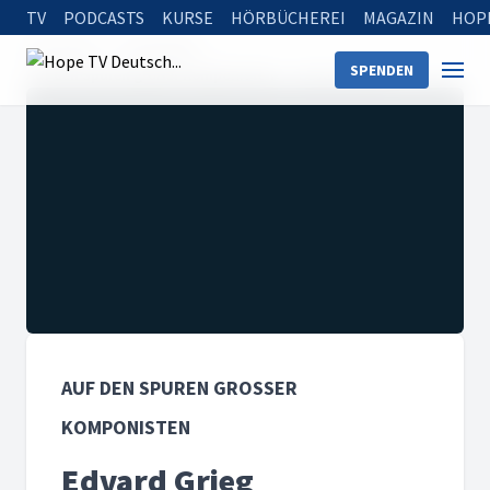
TV
PODCASTS
KURSE
HÖRBÜCHEREI
MAGAZIN
HOP
Startseite
Sendungen
SPENDEN
Auf den Spuren großer Komponisten
Edvard Grieg
AUF DEN SPUREN GROSSER K
OMPONISTEN
Edvard Grieg