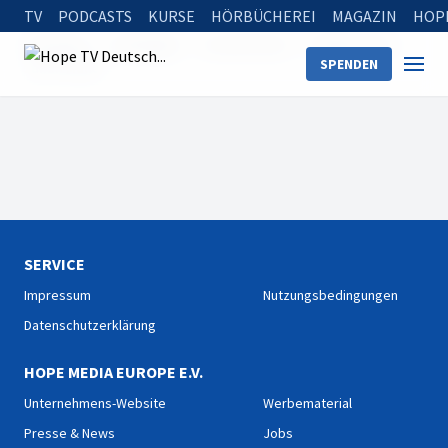
TV
PODCASTS
KURSE
HÖRBÜCHEREI
MAGAZIN
HOP
Startseite
Sendungen
Aus der Praxis
Moderatoren
SPENDEN
Julian Müller
SERVICE
Impressum
Nutzungsbedingungen
Datenschutzerklärung
HOPE MEDIA EUROPE E.V.
Unternehmens-Website
Werbematerial
Presse & News
Jobs