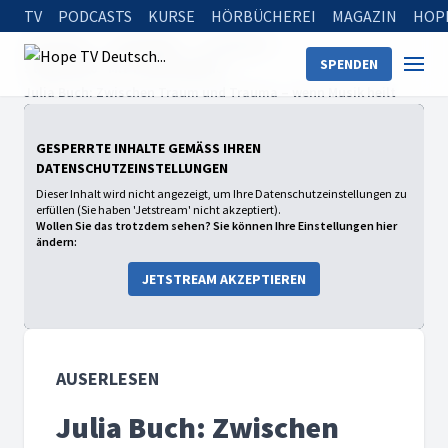
TV
PODCASTS
KURSE
HÖRBÜCHEREI
MAGAZIN
HOP
Startseite
Sendungen
auserlesen
SPENDEN
Staffel 2026 - Mit Tabitha Bühne
Julia Buch: Zwischen Traum und Trauma – wenn Musik heilt
GESPERRTE INHALTE GEMÄSS IHREN D
ATENSCHUTZEINSTELLUNGEN
Dieser Inhalt wird nicht angezeigt, um Ihre Datenschutzeinstellungen zu
erfüllen (Sie haben 'Jetstream' nicht akzeptiert).
Wollen Sie das trotzdem sehen? Sie können Ihre Einstellungen hier
ändern:
JETSTREAM AKZEPTIEREN
AUSERLESEN
Julia Buch: Zwischen