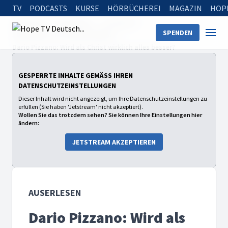
TV
PODCASTS
KURSE
HÖRBÜCHEREI
MAGAZIN
HOP
Startseite
Sendungen
auserlesen
SPENDEN
Staffel 2026 - Mit Tabitha Bühne
Dario Pizzano: Wird als Christ wirklich alles besser?
GESPERRTE INHALTE GEMÄSS IHREN D
ATENSCHUTZEINSTELLUNGEN
Dieser Inhalt wird nicht angezeigt, um Ihre Datenschutzeinstellungen zu
erfüllen (Sie haben 'Jetstream' nicht akzeptiert).
Wollen Sie das trotzdem sehen? Sie können Ihre Einstellungen hier
ändern:
JETSTREAM AKZEPTIEREN
AUSERLESEN
Dario Pizzano: Wird als