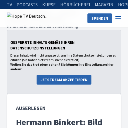
TV
PODCASTS
KURSE
HÖRBÜCHEREI
MAGAZIN
HOP
Startseite
Sendungen
auserlesen
SPENDEN
Staffel 2026 - Mit Tabitha Bühne
Hermann Binkert: Bild dir deine Meinung
GESPERRTE INHALTE GEMÄSS IHREN D
ATENSCHUTZEINSTELLUNGEN
Dieser Inhalt wird nicht angezeigt, um Ihre Datenschutzeinstellungen zu
erfüllen (Sie haben 'Jetstream' nicht akzeptiert).
Wollen Sie das trotzdem sehen? Sie können Ihre Einstellungen hier
ändern:
JETSTREAM AKZEPTIEREN
AUSERLESEN
Hermann Binkert: Bild