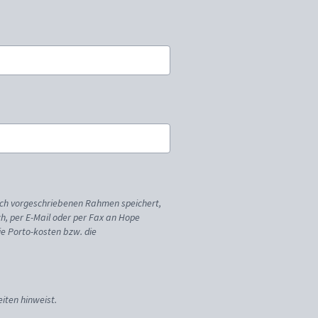
ich vorgeschriebenen Rahmen speichert,
sch, per E-Mail oder per Fax an Hope
ie Porto-kosten bzw. die
iten hinweist.