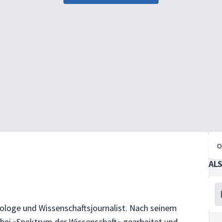
O
AL
Biologe und Wissenschaftsjournalist. Nach seinem
bei »Spektrum der Wissenschaft« gearbeitet und