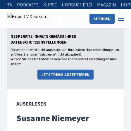
TV
PODCASTS
KURSE
HÖRBÜCHEREI
MAGAZIN
HOP
Startseite
Sendungen
auserlesen
SPENDEN
Staffel 1 - Mit Titus Müller
Susanne Niemeyer
GESPERRTE INHALTE GEMÄSS IHREN D
ATENSCHUTZEINSTELLUNGEN
Dieser Inhalt wird nicht angezeigt, um Ihre Datenschutzeinstellungen zu
erfüllen (Sie haben 'Jetstream' nicht akzeptiert).
Wollen Sie das trotzdem sehen? Sie können Ihre Einstellungen hier
ändern:
JETSTREAM AKZEPTIEREN
AUSERLESEN
Susanne Niemeyer