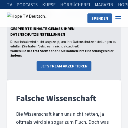
TV
PODCASTS
KURSE
HÖRBÜCHEREI
MAGAZIN
HOP
Startseite
Sendungen
Falsche Wissenschaft
SPENDEN
GESPERRTE INHALTE GEMÄSS IHREN D
ATENSCHUTZEINSTELLUNGEN
Dieser Inhalt wird nicht angezeigt, um Ihre Datenschutzeinstellungen zu
erfüllen (Sie haben 'Jetstream' nicht akzeptiert).
Wollen Sie das trotzdem sehen? Sie können Ihre Einstellungen hier
ändern:
JETSTREAM AKZEPTIEREN
Falsche Wissenschaft
Die Wissenschaft kann uns nicht retten, ja
oftmals wird sie sogar zum Fluch. Doch was