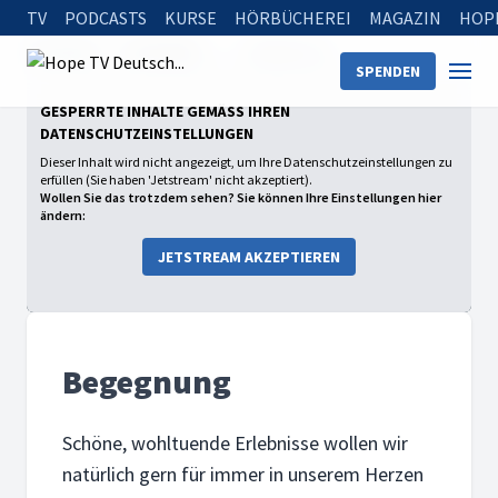
TV
PODCASTS
KURSE
HÖRBÜCHEREI
MAGAZIN
HOP
Startseite
Sendungen
Begegnung
SPENDEN
GESPERRTE INHALTE GEMÄSS IHREN D
ATENSCHUTZEINSTELLUNGEN
Dieser Inhalt wird nicht angezeigt, um Ihre Datenschutzeinstellungen zu
erfüllen (Sie haben 'Jetstream' nicht akzeptiert).
Wollen Sie das trotzdem sehen? Sie können Ihre Einstellungen hier
ändern:
JETSTREAM AKZEPTIEREN
Begegnung
Schöne, wohltuende Erlebnisse wollen wir
natürlich gern für immer in unserem Herzen