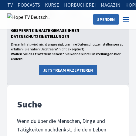
TV
PODCASTS
KURSE
HÖRBÜCHEREI
MAGAZIN
HOP
Startseite
Sendungen
Suche
SPENDEN
GESPERRTE INHALTE GEMÄSS IHREN D
ATENSCHUTZEINSTELLUNGEN
Dieser Inhalt wird nicht angezeigt, um Ihre Datenschutzeinstellungen zu
erfüllen (Sie haben 'Jetstream' nicht akzeptiert).
Wollen Sie das trotzdem sehen? Sie können Ihre Einstellungen hier
ändern:
JETSTREAM AKZEPTIEREN
Suche
Wenn du über die Menschen, Dinge und
Tätigkeiten nachdenkst, die dein Leben