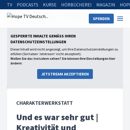
TV
PODCASTS
KURSE
HÖRBÜCHEREI
MAGAZIN
HOP
Startseite
Sendungen
Charakterwerkstatt
SPENDEN
Und es war sehr gut | Kreativität und Schönheit
GESPERRTE INHALTE GEMÄSS IHREN D
ATENSCHUTZEINSTELLUNGEN
Dieser Inhalt wird nicht angezeigt, um Ihre Datenschutzeinstellungen zu
erfüllen (Sie haben 'Jetstream' nicht akzeptiert).
Wollen Sie das trotzdem sehen? Sie können Ihre Einstellungen hier
ändern:
JETSTREAM AKZEPTIEREN
CHARAKTERWERKSTATT
Und es war sehr gut |
Kreativität und