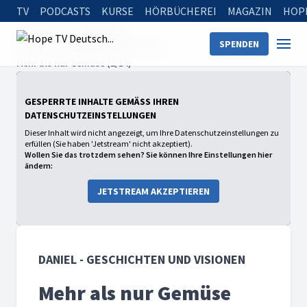
TV
PODCASTS
KURSE
HÖRBÜCHEREI
MAGAZIN
HOP
Startseite
Sendungen
SPENDEN
Daniel - Geschichten und Visionen
Mehr als nur Gemüse (2/14)
GESPERRTE INHALTE GEMÄSS IHREN D
ATENSCHUTZEINSTELLUNGEN
Dieser Inhalt wird nicht angezeigt, um Ihre Datenschutzeinstellungen zu
erfüllen (Sie haben 'Jetstream' nicht akzeptiert).
Wollen Sie das trotzdem sehen? Sie können Ihre Einstellungen hier
ändern:
JETSTREAM AKZEPTIEREN
DANIEL - GESCHICHTEN UND VISIONEN
Mehr als nur Gemüse