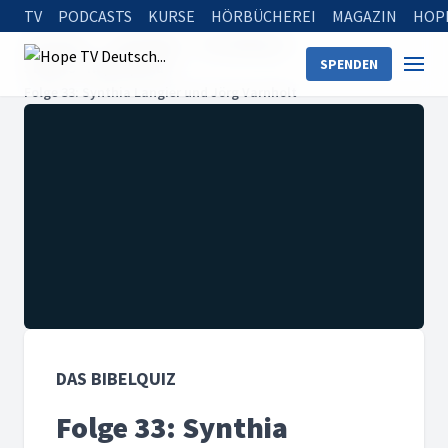
TV
PODCASTS
KURSE
HÖRBÜCHEREI
MAGAZIN
HOP
Startseite
Sendungen
Das Bibelquiz
SPENDEN
Staffel 5 - Hope Spezial
Folge 33: Synthia Langier und Jörg Varnholt
DAS BIBELQUIZ
Folge 33: Synthia