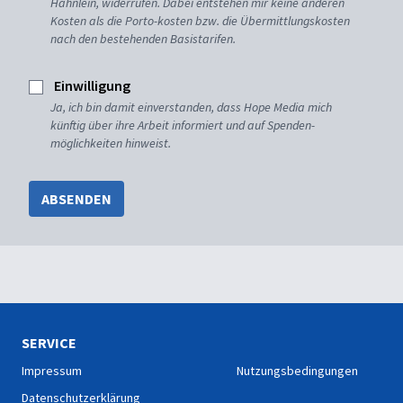
Hähnlein, widerrufen. Dabei entstehen mir keine anderen
Kosten als die Porto-kosten bzw. die Übermittlungskosten
nach den bestehenden Basistarifen.
Einwilligung
Ja, ich bin damit einverstanden, dass Hope Media mich
künftig über ihre Arbeit informiert und auf Spenden-
möglichkeiten hinweist.
ABSENDEN
SERVICE
Impressum
Nutzungsbedingungen
Datenschutzerklärung