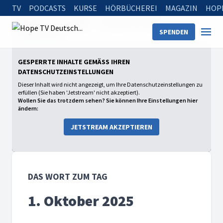
TV
PODCASTS
KURSE
HÖRBÜCHEREI
MAGAZIN
HOP
Startseite
Sendungen
Das Wort zum Tag
SPENDEN
1. Oktober 2025
GESPERRTE INHALTE GEMÄSS IHREN D
ATENSCHUTZEINSTELLUNGEN
Dieser Inhalt wird nicht angezeigt, um Ihre Datenschutzeinstellungen zu
erfüllen (Sie haben 'Jetstream' nicht akzeptiert).
Wollen Sie das trotzdem sehen? Sie können Ihre Einstellungen hier
ändern:
JETSTREAM AKZEPTIEREN
DAS WORT ZUM TAG
1. Oktober 2025