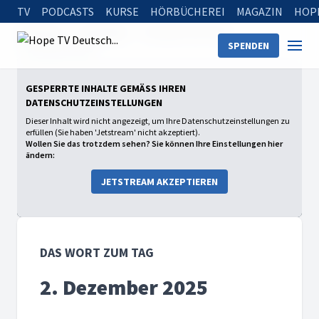
TV
PODCASTS
KURSE
HÖRBÜCHEREI
MAGAZIN
HOP
Startseite
Sendungen
Das Wort zum Tag
SPENDEN
2. Dezember 2025
GESPERRTE INHALTE GEMÄSS IHREN D
ATENSCHUTZEINSTELLUNGEN
Dieser Inhalt wird nicht angezeigt, um Ihre Datenschutzeinstellungen zu
erfüllen (Sie haben 'Jetstream' nicht akzeptiert).
Wollen Sie das trotzdem sehen? Sie können Ihre Einstellungen hier
ändern:
JETSTREAM AKZEPTIEREN
DAS WORT ZUM TAG
2. Dezember 2025