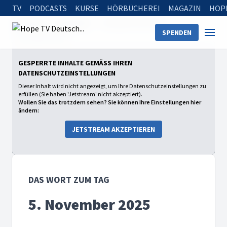
TV
PODCASTS
KURSE
HÖRBÜCHEREI
MAGAZIN
HOP
Startseite
Sendungen
Das Wort zum Tag
SPENDEN
5. November 2025
GESPERRTE INHALTE GEMÄSS IHREN D
ATENSCHUTZEINSTELLUNGEN
Dieser Inhalt wird nicht angezeigt, um Ihre Datenschutzeinstellungen zu
erfüllen (Sie haben 'Jetstream' nicht akzeptiert).
Wollen Sie das trotzdem sehen? Sie können Ihre Einstellungen hier
ändern:
JETSTREAM AKZEPTIEREN
DAS WORT ZUM TAG
5. November 2025