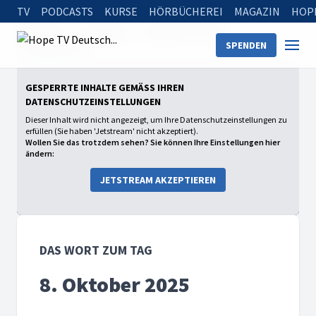
TV
PODCASTS
KURSE
HÖRBÜCHEREI
MAGAZIN
HOP
Startseite
Sendungen
Das Wort zum Tag
SPENDEN
8. Oktober 2025
GESPERRTE INHALTE GEMÄSS IHREN D
ATENSCHUTZEINSTELLUNGEN
Dieser Inhalt wird nicht angezeigt, um Ihre Datenschutzeinstellungen zu
erfüllen (Sie haben 'Jetstream' nicht akzeptiert).
Wollen Sie das trotzdem sehen? Sie können Ihre Einstellungen hier
ändern:
JETSTREAM AKZEPTIEREN
DAS WORT ZUM TAG
8. Oktober 2025