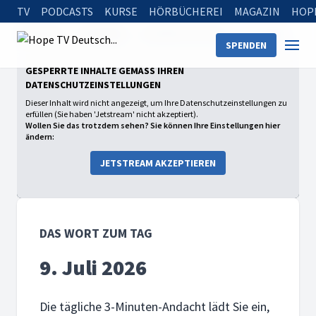
TV
PODCASTS
KURSE
HÖRBÜCHEREI
MAGAZIN
HOP
Startseite
Sendungen
Das Wort zum Tag
9. Juli 2026
SPENDEN
GESPERRTE INHALTE GEMÄSS IHREN D
ATENSCHUTZEINSTELLUNGEN
Dieser Inhalt wird nicht angezeigt, um Ihre Datenschutzeinstellungen zu
erfüllen (Sie haben 'Jetstream' nicht akzeptiert).
Wollen Sie das trotzdem sehen? Sie können Ihre Einstellungen hier
ändern:
JETSTREAM AKZEPTIEREN
DAS WORT ZUM TAG
9. Juli 2026
Die tägliche 3-Minuten-Andacht lädt Sie ein,