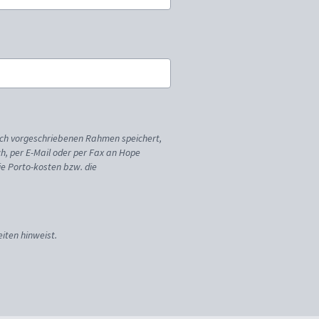
ich vorgeschriebenen Rahmen speichert,
sch, per E-Mail oder per Fax an Hope
ie Porto-kosten bzw. die
iten hinweist.