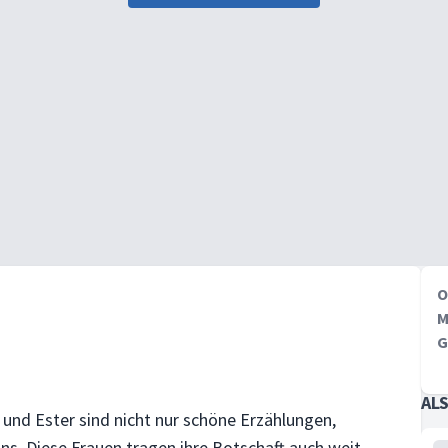
O
M
G
AL
und Ester sind nicht nur schöne Erzählungen,
ns. Diese Frauen tragen ihre Botschaft auch weit