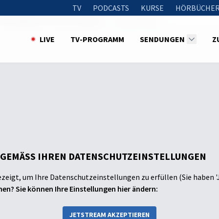
TV
PODCASTS
KURSE
HÖRBÜCHER
025: Biblische Texte verstehen
Starke Frauen
LIVE
TV-PROGRAMM
SENDUNGEN
Z
 GEMÄSS IHREN DATENSCHUTZEINSTELLUNGEN
ezeigt, um Ihre Datenschutzeinstellungen zu erfüllen (Sie haben '
en? Sie können Ihre Einstellungen hier ändern:
JETSTREAM AKZEPTIEREN