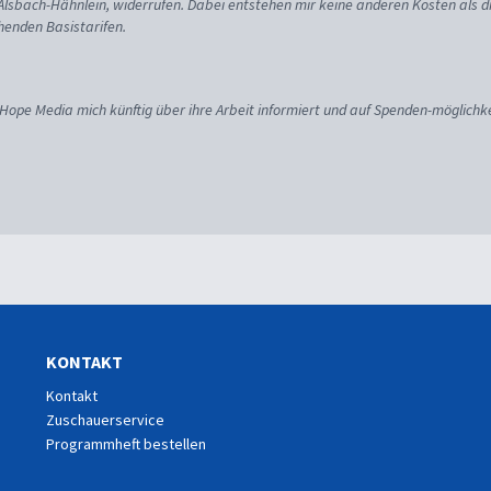
 Alsbach-Hähnlein, widerrufen. Dabei entstehen mir keine anderen Kosten als d
enden Basistarifen.
 Hope Media mich künftig über ihre Arbeit informiert und auf Spenden-möglichke
KONTAKT
Kontakt
Zuschauerservice
Programmheft bestellen