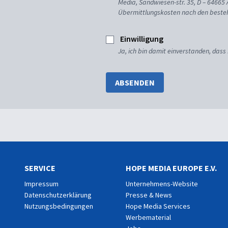
Media, Sandwiesen-str. 35, D – 64665
Übermittlungskosten nach den besteh
Einwilligung
Ja, ich bin damit einverstanden, dass
ABSENDEN
SERVICE
HOPE MEDIA EUROPE E.V.
Impressum
Unternehmens-Website
Datenschutzerklärung
Presse & News
Nutzungsbedingungen
Hope Media Services
Werbematerial