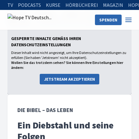
TV
PODCASTS
KURSE
HÖRBÜCHEREI
MAGAZIN
HOP
Startseite
Sendungen
Die Bibel – Das Leben
SPENDEN
2025: Josua
Ein Diebstahl und seine Folgen
GESPERRTE INHALTE GEMÄSS IHREN D
ATENSCHUTZEINSTELLUNGEN
Dieser Inhalt wird nicht angezeigt, um Ihre Datenschutzeinstellungen zu
erfüllen (Sie haben 'Jetstream' nicht akzeptiert).
Wollen Sie das trotzdem sehen? Sie können Ihre Einstellungen hier
ändern:
JETSTREAM AKZEPTIEREN
DIE BIBEL – DAS LEBEN
Ein Diebstahl und seine
Folgen