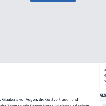
O
M
G
AL
des Glaubens vor Augen, die Gottvertrauen und
ische Themen mit Pastor Marcel Wieland und seinen