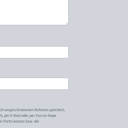
ich vorgeschriebenen Rahmen speichert,
sch, per E-Mail oder per Fax an Hope
ie Porto-kosten bzw. die