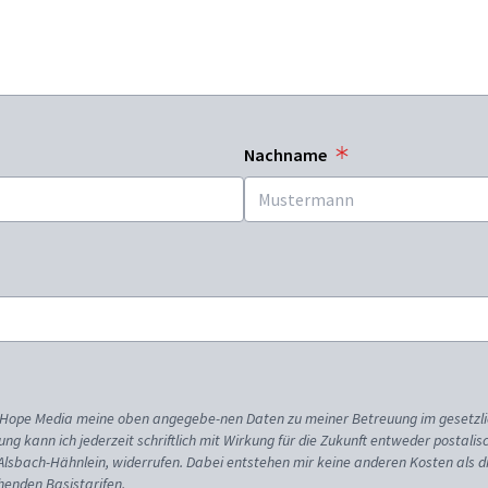
Nachname
ss Hope Media meine oben angegebe-nen Daten zu meiner Betreuung im gesetzl
gung kann ich jederzeit schriftlich mit Wirkung für die Zukunft entweder postali
 Alsbach-Hähnlein, widerrufen. Dabei entstehen mir keine anderen Kosten als d
enden Basistarifen.