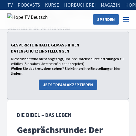
TV
PODCASTS
KURSE
HÖRBÜCHEREI
MAGAZIN
HOP
Startseite
Sendungen
Die Bibel – Das Leben
SPENDEN
2023: Der Brief an die Epheser
Gesprächsrunde: Der Plan Gottes
GESPERRTE INHALTE GEMÄSS IHREN D
ATENSCHUTZEINSTELLUNGEN
Dieser Inhalt wird nicht angezeigt, um Ihre Datenschutzeinstellungen zu
erfüllen (Sie haben 'Jetstream' nicht akzeptiert).
Wollen Sie das trotzdem sehen? Sie können Ihre Einstellungen hier
ändern:
JETSTREAM AKZEPTIEREN
DIE BIBEL – DAS LEBEN
Gesprächsrunde: Der