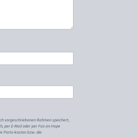
ich vorgeschriebenen Rahmen speichert,
sch, per E-Mail oder per Fax an Hope
ie Porto-kosten bzw. die