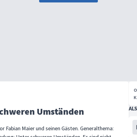
O
K
AL
 schweren Umständen
or Fabian Maier und seinen Gästen. Generalthema:
ndung: Unter schweren Umständen. Es sind nicht