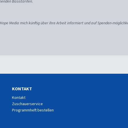
enden Basistarifen.
 Hope Media mich künftig über ihre Arbeit informiert und auf Spenden-möglichke
KONTAKT
Kontakt
Zuschauerservice
Programmheft bestellen