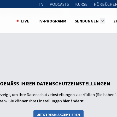
TV
PODCASTS
KURSE
HÖRBÜCHER
2023: Auf der Suche nach Menschen
Gesprächsrunde: Unter s
LIVE
TV-PROGRAMM
SENDUNGEN
Z
 GEMÄSS IHREN DATENSCHUTZEINSTELLUNGEN
ezeigt, um Ihre Datenschutzeinstellungen zu erfüllen (Sie haben '
en? Sie können Ihre Einstellungen hier ändern:
JETSTREAM AKZEPTIEREN