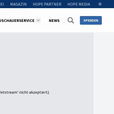
EI
MAGAZIN
HOPE PARTNER
HOPE MEDIA
chweren Umständen
USCHAUERSERVICE
NEWS
SPENDEN
Jetstream' nicht akzeptiert).