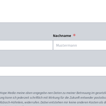
Nachname
ss Hope Media meine oben angegebe-nen Daten zu meiner Betreuung im gesetzl
gung kann ich jederzeit schriftlich mit Wirkung für die Zukunft entweder postali
 Alsbach-Hähnlein, widerrufen. Dabei entstehen mir keine anderen Kosten als d