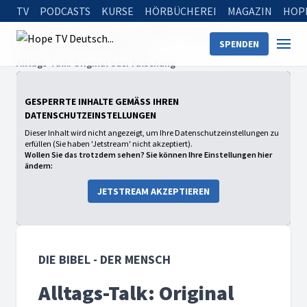
TV
PODCASTS
KURSE
HÖRBÜCHEREI
MAGAZIN
HOP
Startseite
Sendungen
Die Bibel - Der Mensch
SPENDEN
2024: Vom Schatten zum Licht
Alltags-Talk: Original oder Fälschung
GESPERRTE INHALTE GEMÄSS IHREN D
ATENSCHUTZEINSTELLUNGEN
Dieser Inhalt wird nicht angezeigt, um Ihre Datenschutzeinstellungen zu
erfüllen (Sie haben 'Jetstream' nicht akzeptiert).
Wollen Sie das trotzdem sehen? Sie können Ihre Einstellungen hier
ändern:
JETSTREAM AKZEPTIEREN
DIE BIBEL - DER MENSCH
Alltags-Talk: Original