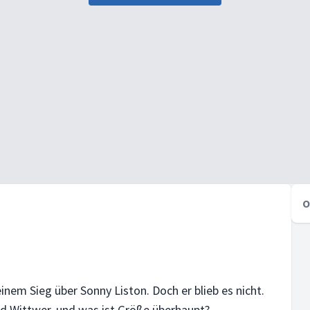
O
einem Sieg über Sonny Liston. Doch er blieb es nicht.
ied Wittwer, und was ist Größe überhaupt?