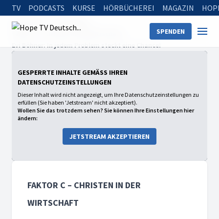
TV
PODCASTS
KURSE
HÖRBÜCHEREI
MAGAZIN
HOP
Startseite
Sendungen
SPENDEN
faktor c – Christen in der Wirtschaft
Evi Böhner: In jedem Problem steckt eine Chance!
GESPERRTE INHALTE GEMÄSS IHREN D
ATENSCHUTZEINSTELLUNGEN
Dieser Inhalt wird nicht angezeigt, um Ihre Datenschutzeinstellungen zu
erfüllen (Sie haben 'Jetstream' nicht akzeptiert).
Wollen Sie das trotzdem sehen? Sie können Ihre Einstellungen hier
ändern:
JETSTREAM AKZEPTIEREN
FAKTOR C – CHRISTEN IN DER
WIRTSCHAFT