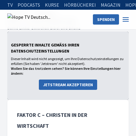
TV
PODCASTS
KURSE
HÖRBÜCHEREI
MAGAZIN
HOP
Startseite
Sendungen
SPENDEN
faktor c – Christen in der Wirtschaft
Bernd Linke: Zwischen Bibel und Bilanz
GESPERRTE INHALTE GEMÄSS IHREN D
ATENSCHUTZEINSTELLUNGEN
Dieser Inhalt wird nicht angezeigt, um Ihre Datenschutzeinstellungen zu
erfüllen (Sie haben 'Jetstream' nicht akzeptiert).
Wollen Sie das trotzdem sehen? Sie können Ihre Einstellungen hier
ändern:
JETSTREAM AKZEPTIEREN
FAKTOR C – CHRISTEN IN DER
WIRTSCHAFT