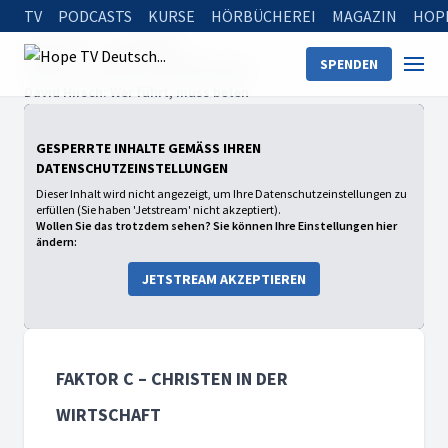
TV
PODCASTS
KURSE
HÖRBÜCHEREI
MAGAZIN
HOP
Startseite
Sendungen
SPENDEN
faktor c – Christen in der Wirtschaft
David Hirsch: Wer führt, muss beten
GESPERRTE INHALTE GEMÄSS IHREN D
ATENSCHUTZEINSTELLUNGEN
Dieser Inhalt wird nicht angezeigt, um Ihre Datenschutzeinstellungen zu
erfüllen (Sie haben 'Jetstream' nicht akzeptiert).
Wollen Sie das trotzdem sehen? Sie können Ihre Einstellungen hier
ändern:
JETSTREAM AKZEPTIEREN
FAKTOR C – CHRISTEN IN DER
WIRTSCHAFT