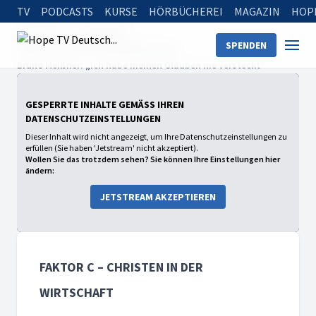
TV
PODCASTS
KURSE
HÖRBÜCHEREI
MAGAZIN
HOP
Startseite
Sendungen
SPENDEN
faktor c – Christen in der Wirtschaft
Bruno Meißner: „Ich habe meinen Glauben nie versteckt“
GESPERRTE INHALTE GEMÄSS IHREN D
ATENSCHUTZEINSTELLUNGEN
Dieser Inhalt wird nicht angezeigt, um Ihre Datenschutzeinstellungen zu
erfüllen (Sie haben 'Jetstream' nicht akzeptiert).
Wollen Sie das trotzdem sehen? Sie können Ihre Einstellungen hier
ändern:
JETSTREAM AKZEPTIEREN
FAKTOR C – CHRISTEN IN DER
WIRTSCHAFT